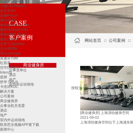
麦瑟士Maxxus
力健Life Fitness
必艾奇BH
必确Precor
速尔SOLE
CASE
泰诺健Technogym
施菲特SevenFiter
星驰STAR TRAC
客户案例
傲克Octane
网站首页
公司案例
∷
∷
史帝飞Steelflex
正伦AEON
乔山Johnson
英迪菲Ydfit
红双喜
商业健身房
岱宇DYACO
企事业单位
Intenza
酒店
星牌
地产
舒华 SHUA
室内外运动场地
卡杰诗KGC
按钮文本
解决方案
公司案例
商业健身房
企事业机关党委
酒店
[商业健身房]
上海清怡健身空间
地产
2021-09-02
室内外运动场地
上海清怡健身空间位于上海浦东新区
联系芭乐视频APP黄下载
新闻中心