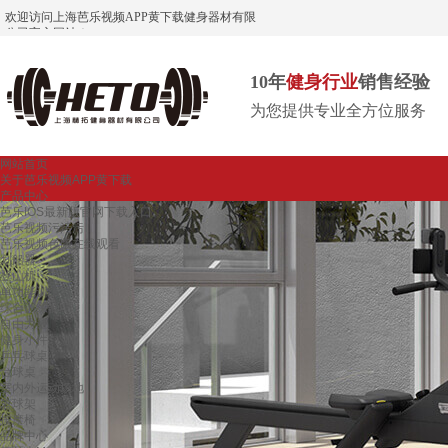
欢迎访问上海芭乐视频APP黄下载健身器材有限
公司官方网站！
10年
健身行业
销售经验
为您提供专业全方位服务
网站首页
关于芭乐视频APP黄下载
产品中心
芭乐IOS最新版官网下载入口
芭乐视频污污污
芭乐视频色版在线观看
划船器
登山机
单功能训练器
综合训练器
自由力量
健身小件
乒乓球桌
台球桌
室内外运动场地
篮球架
按摩椅
品牌中心