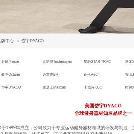
品牌中心
岱宇DYACO
∷
必确Precor
泰诺健Technogym
星驰STAR TRAC
速尔S
傲克Octane
必艾奇BH
正伦Aeon
乔山J
岱宇DYACO
麦瑟士Maxxus
卡杰诗KGC
时保雅
美国岱宇DYACO
全球健身器材知名品牌之一
O
1989
于
年成立，公司致力于专业运动健身器材领域的研发与制造