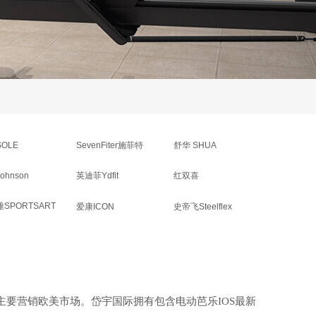
OLE
SevenFiter施菲特
舒华 SHUA
ohnson
英迪菲Ydfit
红双喜
SPORTSART
爱康ICON
史帝飞Steelflex
，主要营销欧美市场。岱宇国际拥有包含电动芭乐IOS最新