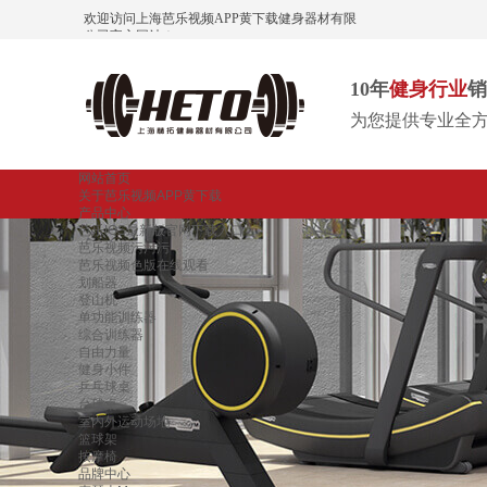
欢迎访问上海芭乐视频APP黄下载健身器材有限
公司官方网站！
10年
健身行业
销
为您提供专业全
网站首页
关于芭乐视频APP黄下载
产品中心
芭乐IOS最新版官网下载入口
芭乐视频污污污
芭乐视频色版在线观看
划船器
登山机
单功能训练器
综合训练器
自由力量
健身小件
乒乓球桌
台球桌
室内外运动场地
篮球架
按摩椅
品牌中心