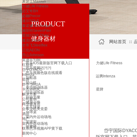
麦瑟士Maxxus
力健Life Fitness
必艾奇BH
必确Precor
速尔SOLE
PRODUCT
泰诺健Technogym
施菲特SevenFiter
星驰STAR TRAC
健身器材
傲克Octane
网站首页
∷
史帝飞Steelflex
正伦AEON
乔山Johnson
英迪菲Ydfit
芭乐IOS最新版官网下载入口
力健Life Fitness
红双喜
芭乐视频污污污
岱宇DYACO
芭乐视频色版在线观看
Intenza
运腾Intenza
划船器
星牌
登山机
舒华 SHUA
单功能训练器
卡杰诗KGC
星牌
综合训练器
解决方案
自由力量
公司案例
健身小件
商业健身房
乒乓球桌
企事业机关党委
台球桌
酒店
室内外运动场地
地产
篮球架
室内外运动场地
按摩椅
联系芭乐视频APP黄下载
DYAC
岱宇国际
新闻中心