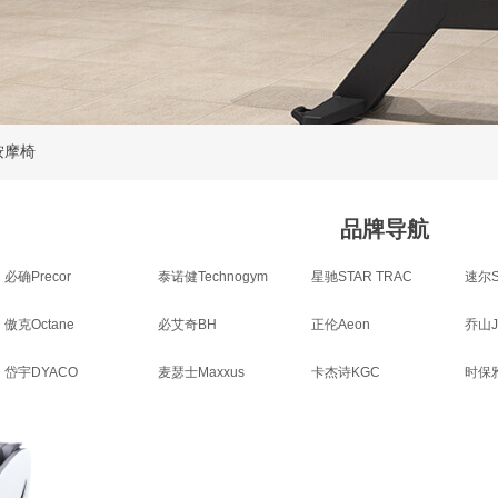
按摩椅
品牌导航
必确Precor
泰诺健Technogym
星驰STAR TRAC
速尔S
傲克Octane
必艾奇BH
正伦Aeon
乔山J
岱宇DYACO
麦瑟士Maxxus
卡杰诗KGC
时保雅