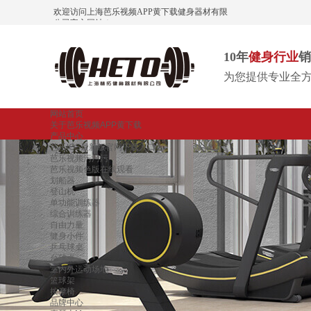
欢迎访问上海芭乐视频APP黄下载健身器材有限
公司官方网站！
10年
健身行业
销
为您提供专业全
网站首页
关于芭乐视频APP黄下载
产品中心
芭乐IOS最新版官网下载入口
芭乐视频污污污
芭乐视频色版在线观看
划船器
登山机
单功能训练器
综合训练器
自由力量
健身小件
乒乓球桌
台球桌
室内外运动场地
篮球架
按摩椅
品牌中心