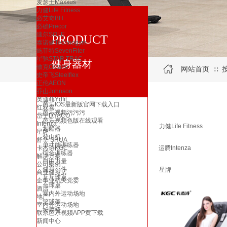
麦瑟士Maxxus
力健Life Fitness
必艾奇BH
必确Precor
速尔SOLE
PRODUCT
泰诺健Technogym
施菲特SevenFiter
星驰STAR TRAC
健身器材
傲克Octane
网站首页
∷
史帝飞Steelflex
正伦AEON
乔山Johnson
英迪菲Ydfit
芭乐IOS最新版官网下载入口
红双喜
芭乐视频污污污
岱宇DYACO
芭乐视频色版在线观看
Intenza
力健Life Fitness
划船器
星牌
登山机
舒华 SHUA
单功能训练器
卡杰诗KGC
运腾Intenza
综合训练器
解决方案
自由力量
公司案例
健身小件
星牌
商业健身房
乒乓球桌
企事业机关党委
台球桌
酒店
室内外运动场地
地产
篮球架
室内外运动场地
按摩椅
联系芭乐视频APP黄下载
新闻中心