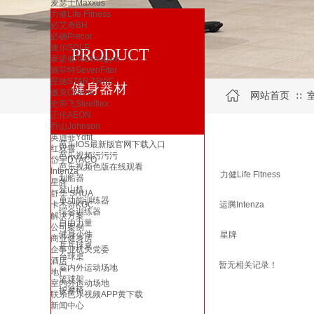
麦瑟士Maxxus
力健Life Fitness
必艾奇BH
必确Precor
速尔SOLE
PRODUCT
泰诺健Technogym
施菲特SevenFiter
星驰STAR TRAC
健身器材
傲克Octane
网站首页
∷
史帝飞Steelflex
正伦AEON
乔山Johnson
英迪菲Ydfit
芭乐IOS最新版官网下载入口
红双喜
芭乐视频污污污
岱宇DYACO
芭乐视频色版在线观看
Intenza
力健Life Fitness
划船器
星牌
登山机
舒华 SHUA
单功能训练器
卡杰诗KGC
运腾Intenza
综合训练器
解决方案
自由力量
公司案例
健身小件
星牌
商业健身房
乒乓球桌
企事业机关党委
台球桌
酒店
暂无相关记录！
室内外运动场地
地产
篮球架
室内外运动场地
按摩椅
联系芭乐视频APP黄下载
新闻中心