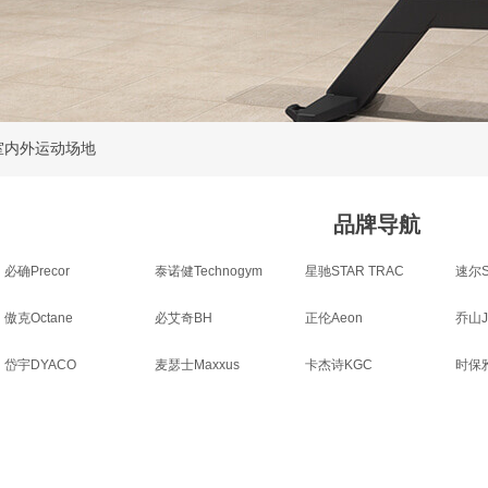
室内外运动场地
品牌导航
必确Precor
泰诺健Technogym
星驰STAR TRAC
速尔S
傲克Octane
必艾奇BH
正伦Aeon
乔山J
岱宇DYACO
麦瑟士Maxxus
卡杰诗KGC
时保雅