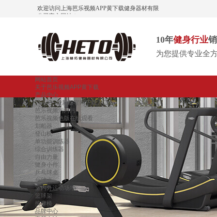
欢迎访问上海芭乐视频APP黄下载健身器材有限
公司官方网站！
10年
健身行业
销
为您提供专业全
网站首页
关于芭乐视频APP黄下载
产品中心
芭乐IOS最新版官网下载入口
芭乐视频污污污
芭乐视频色版在线观看
划船器
登山机
单功能训练器
综合训练器
自由力量
健身小件
乒乓球桌
台球桌
室内外运动场地
篮球架
按摩椅
品牌中心